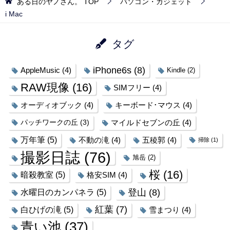
ある日のヤノさん。
TOP
パソコン・ガジェット
i Mac
タグ
iPhone6s
(8)
AppleMusic
(4)
Kindle
(2)
RAW現像
(16)
SIMフリー
(4)
オーディオブック
(4)
キーボード･マウス
(4)
パッチワークの丘
(3)
マイルドセブンの丘
(4)
万年筆
(5)
不動の滝
(4)
五稜郭
(4)
掃除
(1)
撮影日誌
(76)
旭岳
(2)
桜
(16)
暗殺教室
(5)
格安SIM
(4)
登山
(8)
水曜日のカンパネラ
(5)
紅葉
(7)
白ひげの滝
(5)
雪まつり
(4)
青い池
(37)