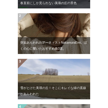
春直前にしか見られない美瑛の丘の景色
突如あらわれたアーティストNakamuraEmi。ぼ
くの心に響いたおすすめ曲3選。
雪がとけた美瑛の丘！そこにキレイな緑の直線
があらわれた