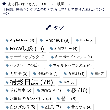
ある日のヤノさん。
TOP
映画
【感想】映画キングダムの見どころは光と影で作り込まれたワンシ
ーン！
タグ
iPhone6s
(8)
AppleMusic
(4)
Kindle
(2)
RAW現像
(16)
SIMフリー
(4)
オーディオブック
(4)
キーボード･マウス
(4)
パッチワークの丘
(3)
マイルドセブンの丘
(4)
万年筆
(5)
不動の滝
(4)
五稜郭
(4)
掃除
(1)
撮影日誌
(76)
旭岳
(2)
桜
(16)
暗殺教室
(5)
格安SIM
(4)
登山
(8)
水曜日のカンパネラ
(5)
紅葉
(7)
白ひげの滝
(5)
雪まつり
(4)