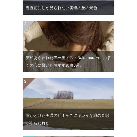
春直前にしか見られない美瑛の丘の景色
突如あらわれたアーティストNakamuraEmi。ぼ
くの心に響いたおすすめ曲3選。
雪がとけた美瑛の丘！そこにキレイな緑の直線
があらわれた