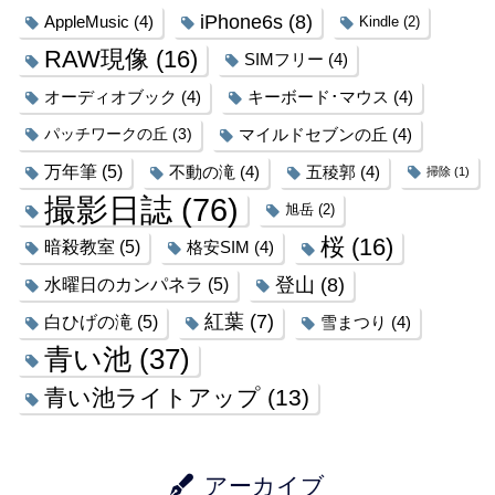
iPhone6s
(8)
AppleMusic
(4)
Kindle
(2)
RAW現像
(16)
SIMフリー
(4)
オーディオブック
(4)
キーボード･マウス
(4)
パッチワークの丘
(3)
マイルドセブンの丘
(4)
万年筆
(5)
不動の滝
(4)
五稜郭
(4)
掃除
(1)
撮影日誌
(76)
旭岳
(2)
桜
(16)
暗殺教室
(5)
格安SIM
(4)
登山
(8)
水曜日のカンパネラ
(5)
紅葉
(7)
白ひげの滝
(5)
雪まつり
(4)
青い池
(37)
青い池ライトアップ
(13)
アーカイブ