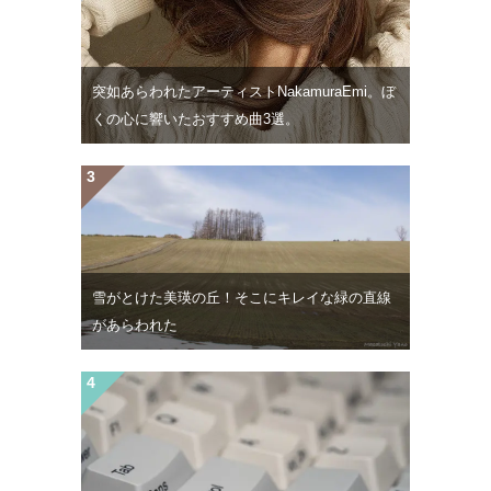
突如あらわれたアーティストNakamuraEmi。ぼ
くの心に響いたおすすめ曲3選。
雪がとけた美瑛の丘！そこにキレイな緑の直線
があらわれた