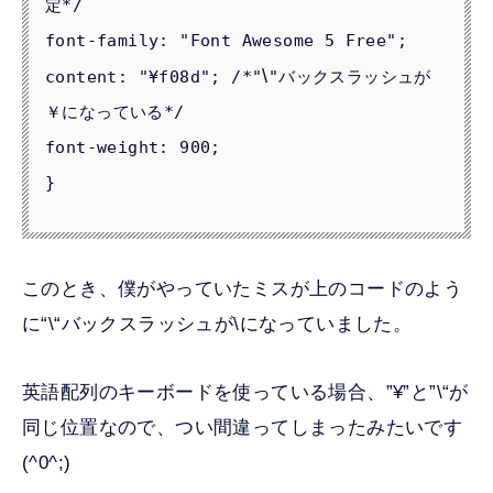
定*/

font-family: "Font Awesome 5 Free";

\
content: "¥f08d"; /*"
"バックスラッシュが
￥になっている*/

font-weight: 900;

このとき、僕がやっていたミスが上のコードのよう
に
“\
“バックスラッシュが\になっていました。
英語配列のキーボードを使っている場合、”¥”と”
\
“が
同じ位置なので、つい間違ってしまったみたいです
(^0^;)