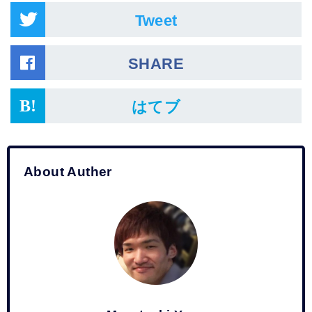
Tweet
SHARE
はてブ
About Auther