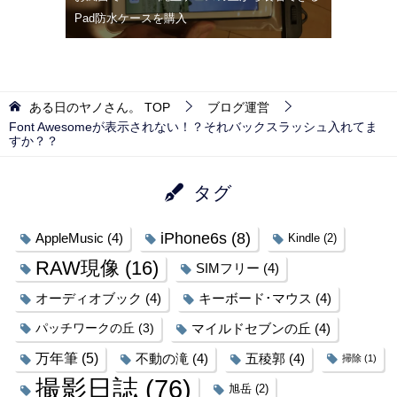
Pad防水ケースを購入
ある日のヤノさん。
TOP
ブログ運営
Font Awesomeが表示されない！？それバックスラッシュ入れてま
すか？？
タグ
iPhone6s
(8)
AppleMusic
(4)
Kindle
(2)
RAW現像
(16)
SIMフリー
(4)
オーディオブック
(4)
キーボード･マウス
(4)
パッチワークの丘
(3)
マイルドセブンの丘
(4)
万年筆
(5)
不動の滝
(4)
五稜郭
(4)
掃除
(1)
撮影日誌
(76)
旭岳
(2)