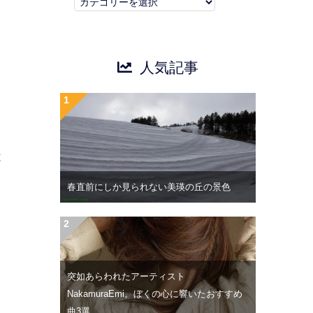
カ
テ
ゴ
リ
人気記事
ー
は
春直前にしか見られない美瑛の丘の景色
突如あらわれたアーティスト
NakamuraEmi。ぼくの心に響いたおすすめ
曲3選。