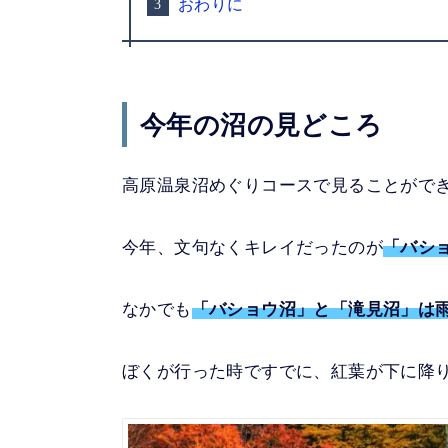
おわりに
今年の沼の見どころ
高原温泉沼めぐりコースで見ることができ
今年、文句なくキレイだったのが
「バシ
なかでも
「バショウ沼」と「滝見沼」は
ぼくが行った時ですでに、紅葉が下に降