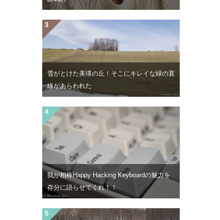
雪がとけた美瑛の丘！そこにキレイな緑の直
線があらわれた
我が相棒Happy Hacking Keyboardの魅力を
存分に語らせてくれ！！